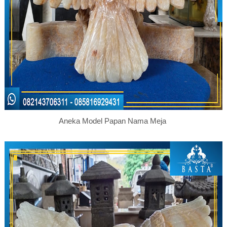
Aneka Model Papan Nama Meja