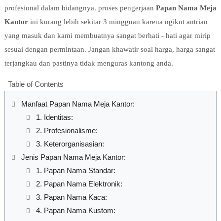
profesional dalam bidangnya. proses pengerjaan
Papan Nama Meja
Kantor
ini kurang lebih sekitar 3 mingguan karena ngikut antrian
yang masuk dan kami membuatnya sangat berhati - hati agar mirip
sesuai dengan permintaan. Jangan khawatir soal harga, harga sangat
terjangkau dan pastinya tidak menguras kantong anda.
Table of Contents
Manfaat Papan Nama Meja Kantor:
1. Identitas:
2. Profesionalisme:
3. Keterorganisasian:
Jenis Papan Nama Meja Kantor:
1. Papan Nama Standar:
2. Papan Nama Elektronik:
3. Papan Nama Kaca:
4. Papan Nama Kustom: