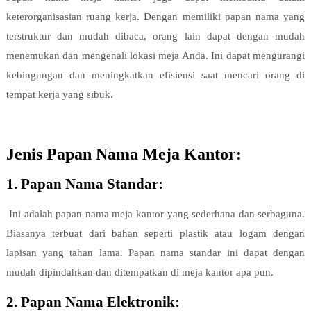
keterorganisasian ruang kerja. Dengan memiliki papan nama yang
terstruktur dan mudah dibaca, orang lain dapat dengan mudah
menemukan dan mengenali lokasi meja Anda. Ini dapat mengurangi
kebingungan dan meningkatkan efisiensi saat mencari orang di
tempat kerja yang sibuk.
Jenis Papan Nama Meja Kantor:
1. Papan Nama Standar:
Ini adalah papan nama meja kantor yang sederhana dan serbaguna.
Biasanya terbuat dari bahan seperti plastik atau logam dengan
lapisan yang tahan lama. Papan nama standar ini dapat dengan
mudah dipindahkan dan ditempatkan di meja kantor apa pun.
2. Papan Nama Elektronik: