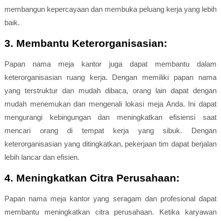
membangun kepercayaan dan membuka peluang kerja yang lebih
baik.
3. Membantu Keterorganisasian:
Papan nama meja kantor juga dapat membantu dalam
keterorganisasian ruang kerja. Dengan memiliki papan nama
yang terstruktur dan mudah dibaca, orang lain dapat dengan
mudah menemukan dan mengenali lokasi meja Anda. Ini dapat
mengurangi kebingungan dan meningkatkan efisiensi saat
mencari orang di tempat kerja yang sibuk. Dengan
keterorganisasian yang ditingkatkan, pekerjaan tim dapat berjalan
lebih lancar dan efisien.
4. Meningkatkan Citra Perusahaan:
Papan nama meja kantor yang seragam dan profesional dapat
membantu meningkatkan citra perusahaan. Ketika karyawan