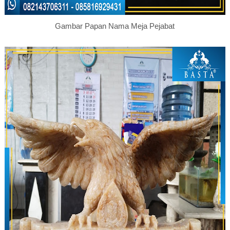
Gambar Papan Nama Meja Pejabat