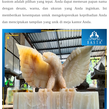
kustom adalah pilihan yang tepat. Anda dapat memesan papan nama
dengan desain, warna, dan ukuran yang Anda inginkan. Ini
memberikan kesempatan untuk mengekspresikan kepribadian Anda
dan menciptakan tampilan yang unik di meja kantor Anda.