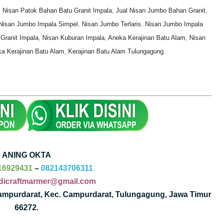
,
Nisan Patok Bahan Batu Granit Impala
,
Jual Nisan Jumbo Bahan Granit
,
isan Jumbo Impala Simpel
,
Nisan Jumbo Terlaris
,
Nisan Jumbo Impala
Granit Impala
,
Nisan Kuburan Impala
,
Aneka Kerajinan Batu Alam
,
Nisan
a Kerajinan Batu Alam
,
Kerajinan Batu Alam Tulungagung.
ANING OKTA
16929431
–
082143706311
dicraftmarmer@gmail.com
Campurdarat, Kec. Campurdarat, Tulungagung, Jawa Timur
66272.