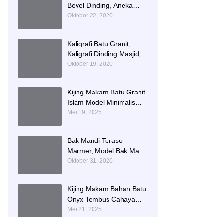
Bevel Dinding, Aneka
Motif List Bevel Batu Alam
Oktober 22, 2020
Kaligrafi Batu Granit,
Kaligrafi Dinding Masjid,
Prasasti Kaligrafi Batu
Oktober 19, 2020
Granit
Kijing Makam Batu Granit
Islam Model Minimalis
Terlaris Brand Bintang
Mei 19, 2025
Antik Sejahtera
Bak Mandi Teraso
Marmer, Model Bak Mandi
Kotak, Bak Mandi Teraso
Oktober 31, 2020
Minimalis Unik
Kijing Makam Bahan Batu
Onyx Tembus Cahaya
Model 2 Tingkat Nisan
Mei 21, 2025