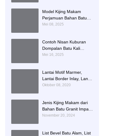
Namboard Granit
Tulungagung
Model Kijing Makam
Perjamuan Bahan Batu
Granit Hitam Mengkilat
Mei 08, 2025
Contoh Nisan Kuburan
Dompalan Batu Kali
Termurah
Mei 16, 2025
Lantai Motif Marmer,
Lantai Border Inlay, Lantai
Rumah Motif Marmer
Oktober 08, 2020
Tulungagung
Jenis Kijing Makam dari
Bahan Batu Granit Impala
Terbaru Brand Bintang
November 20, 2024
Antik Sejahtera
List Bevel Batu Alam, List