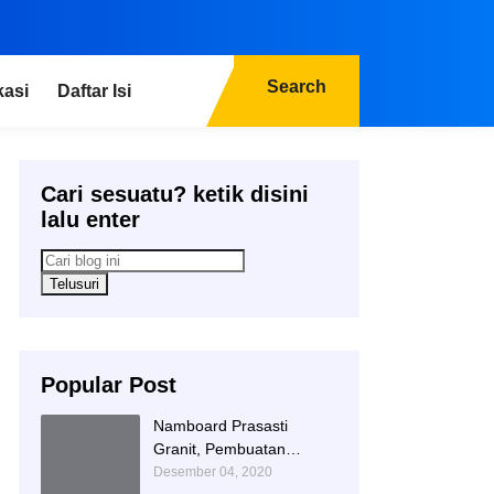
Search
kasi
Daftar Isi
Cari sesuatu? ketik disini
lalu enter
Popular Post
Namboard Prasasti
Granit, Pembuatan
Prasasti Namboard,
Desember 04, 2020