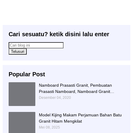
Cari sesuatu? ketik disini lalu enter
Popular Post
Namboard Prasasti Granit, Pembuatan
Prasasti Namboard, Namboard Granit
Tulungagung
Desember 04, 2020
Model Kijing Makam Perjamuan Bahan Batu
Granit Hitam Mengkilat
Mei 08, 2025