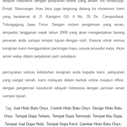
wilayah Indonesia dengan pelayanan online yang amam via WhatsApp,
Email, Massanger. Atau bisa juga langsung datang ke showroom kami
yang beralamat di Jl. Kanigoro GG 4 No. 35 Ds. Campurdarat,
Tulungagung Jawa Timur. Dengan sistem pengiriman yang aman,
ekspedisi langganan sejak tahun 2009 yang akan mengantarkan barang
pesanan anda sampai tempat tujuan dengan utuh. Karena untuk semua
kerajinan kami menggunakan packingan kayu sesuai prosedur kerja. Akan
aman walay dalam perjalanan jauh sekalipun.
percayakan semua kebutuhan kerajinan anda kepada kami. pelayanan
yang sangat ramah. kami melayani dalam bentuk online maupun ofline.
dengan pengiriman keseluruh wilayah Indonesia dengan jaminan aman
sampai tujuan.
Tag:
Jual Hiolo Batu Onyx
,
Contoh Hiolo Batu Onyx
,
Design Hiolo Batu
Onyx
,
Tempat Dupa Terlaris
,
Tempat Dupa Termurah
,
Tempat Abu Dupa
,
Tempat Jual Dupa Hiolo
,
Tempat Dupa Kecil
,
Gambar Hiolo Batu Onyx
,