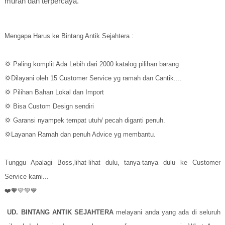
murah dan terpercaya.
Mengapa Harus ke Bintang Antik Sejahtera :
💢 Paling komplit Ada Lebih dari 2000 katalog pilihan barang
💢Dilayani oleh 15 Customer Service yg ramah dan Cantik....
💢 Pilihan Bahan Lokal dan Import
💢 Bisa Custom Design sendiri
💢 Garansi nyampek tempat utuh/ pecah diganti penuh.
💢Layanan Ramah dan penuh Advice yg membantu.
Tunggu Apalagi Boss,lihat-lihat dulu, tanya-tanya dulu ke Customer
Service kami...
❤️🧡💛💚💙
UD. BINTANG ANTIK SEJAHTERA
melayani anda yang ada di seluruh