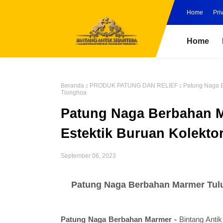
Home
Pri
Home
Beranda
PRODUK PATUNG DAN RELIEF
Patung Naga B
Tionghoa
Patung Naga Berbahan 
Estektik Buruan Kolekto
September 06, 2023
Patung Naga Berbahan Marmer Tulu
Patung Naga Berbahan Marmer -
Bintang Anti