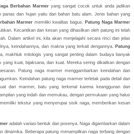
Naga Berbahan Marmer
yang sangat cocok untuk anda jadikan
an panas dan hujan yaitu dari bahan batu alam. Jenis bahan yang
erbahan Marmer
memiliki kwalitas bagus.
Patung Naga Marme
r
ubkan. Kecantikan dan kesan yang dihasilkan oleh patung ini telah
. Dalam artikel ini, kita akan menjelajahi secara rinci dan jelas
ulnya, keindahannya, dan makna yang terkait dengannya.
Patung
naga, makhluk mitologis yang sangat penting dalam budaya banyak
yang kuat, bijaksana, dan kuat. Mereka sering dikaitkan dengan
kebesaran. Patung naga marmer menggambarkan keindahan dan
agumkan. Keindahan patung naga marmer terletak pada detail dan
rbuat dari marmer, batu yang terkenal karena keanggunan dan
ampilan yang indah dan memukau, dengan permukaan yang halus
 memiliki tekstur yang menyerupai sisik naga, memberikan kesan
rmer
adalah variasi bentuk dan posenya. Naga digambarkan dalam
n dinamika. Beberapa patung menampilkan naga terbang dengan