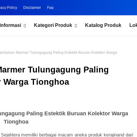
vacy Policy
Disclaimer
Faq
Informasi
Kategori Produk
Katalog Produk
Lo
erbahan Marmer Tulungagung Paling Estektik Buruan Kolektor Warga
Marmer Tulungagung Paling
r Warga Tionghoa
ngagung Paling Estektik Buruan Kolektor Warga
Tionghoa
k Sejahtera memiliki berbagai macam aneka produk kerajinand dari