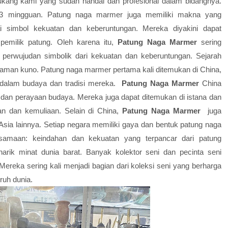
ukang kami yang sudah handal dan profesional dalam bidangnya.
r 3 mingguan. Patung naga marmer juga memiliki makna yang
i simbol kekuatan dan keberuntungan. Mereka diyakini dapat
emilik patung. Oleh karena itu,
Patung Naga Marmer
sering
i perwujudan simbolik dari kekuatan dan keberuntungan. Sejarah
zaman kuno. Patung naga marmer pertama kali ditemukan di China,
g dalam budaya dan tradisi mereka.
Patung Naga Marmer
China
dan perayaan budaya. Mereka juga dapat ditemukan di istana dan
an dan kemuliaan.
Selain di China,
Patung Naga Marmer
juga
sia lainnya. Setiap negara memiliki gaya dan bentuk patung naga
esamaan: keindahan dan kekuatan yang terpancar dari patung
arik minat dunia barat. Banyak kolektor seni dan pecinta seni
Mereka sering kali menjadi bagian dari koleksi seni yang berharga
ruh dunia.