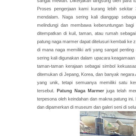
sangat mewah. Dikerjakan langsung oleh para t
Proses pengerjaan kami kurang lebih sekita
mendalam. Naga sering kali dianggap sebaga
melindungi dan membawa keberuntungan bagi p
ditempatkan di kuil, taman, atau rumah sebaga
patung naga marmer dapat ditelusuri kembali ke 
di mana naga memiliki arti yang sangat pentin
sering kali digunakan dalam upacara keagamaan 
taman-taman kerajaan sebagai simbol kekuasa
ditemukan di Jepang, Korea, dan banyak negara A
yang unik, tetapi semuanya memiliki satu k
tersebut.
Patung Naga Marmer
juga telah men
terpesona oleh keindahan dan makna patung ini. 
dan dipamerkan di museum dan galeri seni di selu