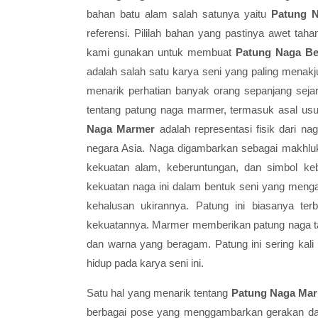
bahan batu alam salah satunya yaitu
Patung 
referensi. Pililah bahan yang pastinya awet tah
kami gunakan untuk membuat
Patung Naga B
adalah salah satu karya seni yang paling menakj
menarik perhatian banyak orang sepanjang sejarah
tentang patung naga marmer, termasuk asal us
Naga Marmer
adalah representasi fisik dari 
negara Asia. Naga digambarkan sebagai makhluk 
kekuatan alam, keberuntungan, dan simbol 
kekuatan naga ini dalam bentuk seni yang meng
kehalusan ukirannya. Patung ini biasanya te
kekuatannya. Marmer memberikan patung naga t
dan warna yang beragam. Patung ini sering kali
hidup pada karya seni ini.
Satu hal yang menarik tentang
Patung Naga Ma
berbagai pose yang menggambarkan gerakan da