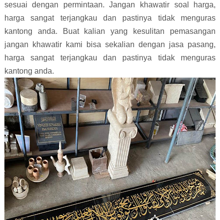
sesuai dengan permintaan. Jangan khawatir soal harga,
harga sangat terjangkau dan pastinya tidak menguras
kantong anda. Buat kalian yang kesulitan pemasangan
jangan khawatir kami bisa sekalian dengan jasa pasang,
harga sangat terjangkau dan pastinya tidak menguras
kantong anda.