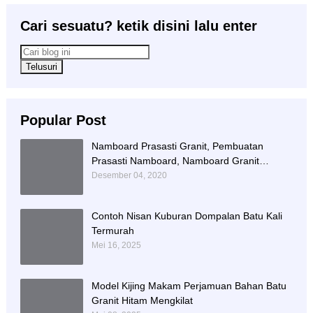
Cari sesuatu? ketik disini lalu enter
Popular Post
Namboard Prasasti Granit, Pembuatan
Prasasti Namboard, Namboard Granit
Tulungagung
Desember 04, 2020
Contoh Nisan Kuburan Dompalan Batu Kali
Termurah
Mei 16, 2025
Model Kijing Makam Perjamuan Bahan Batu
Granit Hitam Mengkilat