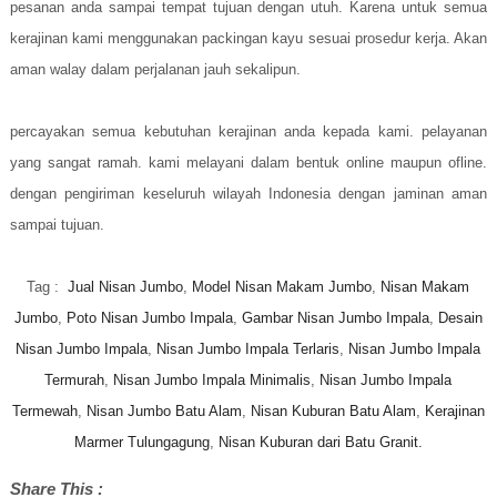
pesanan anda sampai tempat tujuan dengan utuh. Karena untuk semua
kerajinan kami menggunakan packingan kayu sesuai prosedur kerja. Akan
aman walay dalam perjalanan jauh sekalipun.
percayakan semua kebutuhan kerajinan anda kepada kami. pelayanan
yang sangat ramah. kami melayani dalam bentuk online maupun ofline.
dengan pengiriman keseluruh wilayah Indonesia dengan jaminan aman
sampai tujuan.
Tag :
Jual Nisan Jumbo
,
Model Nisan Makam Jumbo
,
Nisan Makam
Jumbo
,
Poto Nisan Jumbo Impala
,
Gambar Nisan Jumbo Impala
,
Desain
Nisan Jumbo Impala
,
Nisan Jumbo Impala Terlaris
,
Nisan Jumbo Impala
Termurah
,
Nisan Jumbo Impala Minimalis
,
Nisan Jumbo Impala
Termewah
,
Nisan Jumbo Batu Alam
,
Nisan Kuburan Batu Alam
,
Kerajinan
Marmer Tulungagung
,
Nisan Kuburan dari Batu Granit.
Share This :