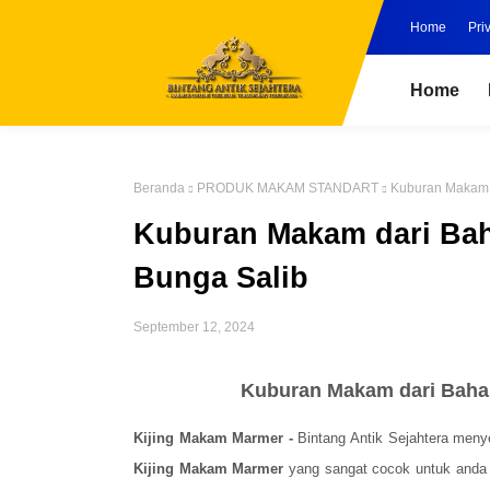
Home
Pri
Home
Beranda
PRODUK MAKAM STANDART
Kuburan Makam d
Kuburan Makam dari Bah
Bunga Salib
September 12, 2024
Kuburan Makam dari Bahan
Kijing Makam Marmer -
Bintang Antik Sejahtera meny
Kijing Makam Marmer
yang sangat cocok untuk anda j