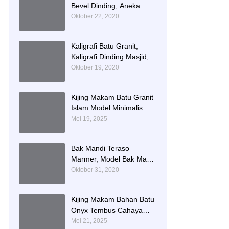
Bevel Dinding, Aneka
Motif List Bevel Batu Alam
Oktober 22, 2020
Kaligrafi Batu Granit,
Kaligrafi Dinding Masjid,
Prasasti Kaligrafi Batu
Oktober 19, 2020
Granit
Kijing Makam Batu Granit
Islam Model Minimalis
Terlaris Brand Bintang
Mei 19, 2025
Antik Sejahtera
Bak Mandi Teraso
Marmer, Model Bak Mandi
Kotak, Bak Mandi Teraso
Oktober 31, 2020
Minimalis Unik
Kijing Makam Bahan Batu
Onyx Tembus Cahaya
Model 2 Tingkat Nisan
Mei 21, 2025