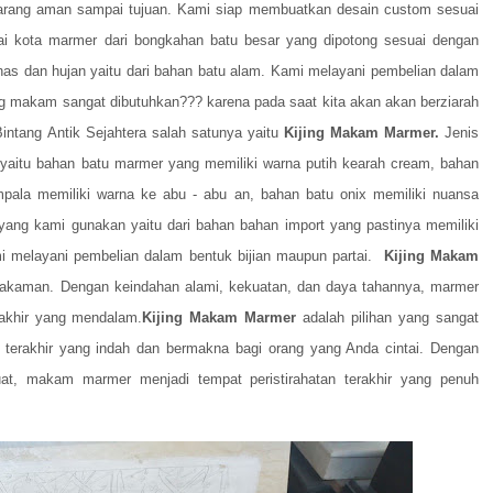
barang aman sampai tujuan. Kami siap membuatkan desain custom sesuai
ai kota marmer dari bongkahan batu besar yang dipotong sesuai dengan
nas dan hujan yaitu dari bahan batu alam. Kami melayani pembelian dalam
jing makam sangat dibutuhkan??? karena pada saat kita akan akan berziarah
intang Antik Sejahtera salah satunya yaitu
Kijing Makam Marmer.
Jenis
yaitu bahan batu marmer yang memiliki warna putih kearah cream, bahan
impala memiliki warna ke abu - abu an, bahan batu onix memiliki nuansa
yang kami gunakan yaitu dari bahan bahan import yang pastinya memiliki
ami melayani pembelian dalam bentuk bijian maupun partai.
Kijing Makam
emakaman. Dengan keindahan alami, kekuatan, dan daya tahannya, marmer
rakhir yang mendalam.
Kijing Makam Marmer
adalah pilihan yang sangat
 terakhir yang indah dan bermakna bagi orang yang Anda cintai. Dengan
at, makam marmer menjadi tempat peristirahatan terakhir yang penuh