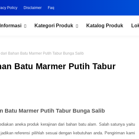
vacy Policy
Disclaimer
Faq
Informasi
Kategori Produk
Katalog Produk
Lo
ari Bahan Batu Marmer Putih Tabur Bunga Salib
an Batu Marmer Putih Tabur
 Batu Marmer Putih Tabur Bunga Salib
ediakan aneka produk kerajinan dari bahan batu alam. Salah satunya yaitu
adikan referensi pilihlah sesuai dengan kebutuhan anda. Pengiriman kami