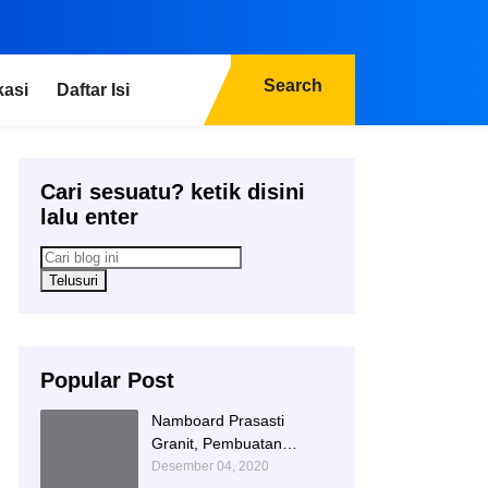
Search
kasi
Daftar Isi
Cari sesuatu? ketik disini
lalu enter
Popular Post
Namboard Prasasti
Granit, Pembuatan
Prasasti Namboard,
Desember 04, 2020