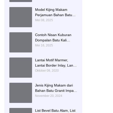
Namboard Granit
Tulungagung
Model Kijing Makam
Perjamuan Bahan Batu
Granit Hitam Mengkilat
Mei 08, 2025
Contoh Nisan Kuburan
Dompalan Batu Kali
Termurah
Mei 16, 2025
Lantai Motif Marmer,
Lantai Border Inlay, Lantai
Rumah Motif Marmer
Oktober 08, 2020
Tulungagung
Jenis Kijing Makam dari
Bahan Batu Granit Impala
Terbaru Brand Bintang
November 20, 2024
Antik Sejahtera
List Bevel Batu Alam, List