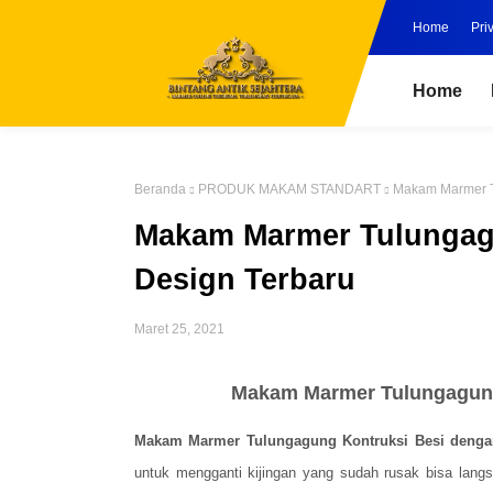
Home
Pri
Home
Beranda
PRODUK MAKAM STANDART
Makam Marmer T
Makam Marmer Tulungag
Design Terbaru
Maret 25, 2021
Makam Marmer Tulungagung
Makam Marmer Tulungagung Kontruksi Besi denga
untuk mengganti kijingan yang sudah rusak bisa lang