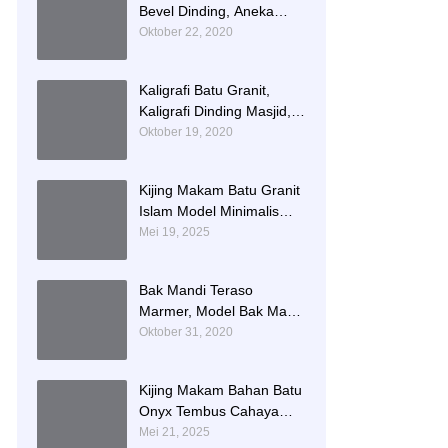
Bevel Dinding, Aneka
Motif List Bevel Batu Alam
Oktober 22, 2020
Kaligrafi Batu Granit,
Kaligrafi Dinding Masjid,
Prasasti Kaligrafi Batu
Oktober 19, 2020
Granit
Kijing Makam Batu Granit
Islam Model Minimalis
Terlaris Brand Bintang
Mei 19, 2025
Antik Sejahtera
Bak Mandi Teraso
Marmer, Model Bak Mandi
Kotak, Bak Mandi Teraso
Oktober 31, 2020
Minimalis Unik
Kijing Makam Bahan Batu
Onyx Tembus Cahaya
Model 2 Tingkat Nisan
Mei 21, 2025