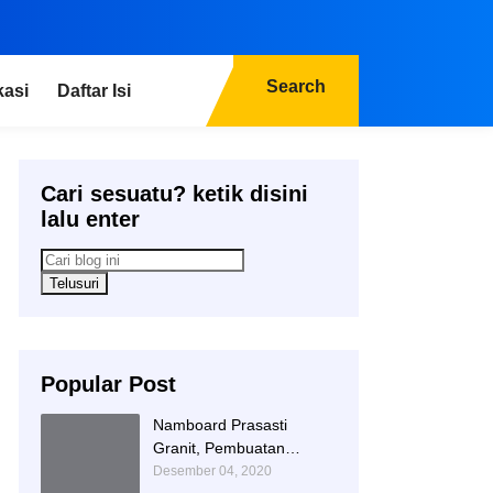
Search
kasi
Daftar Isi
Cari sesuatu? ketik disini
lalu enter
Popular Post
Namboard Prasasti
Granit, Pembuatan
Prasasti Namboard,
Desember 04, 2020