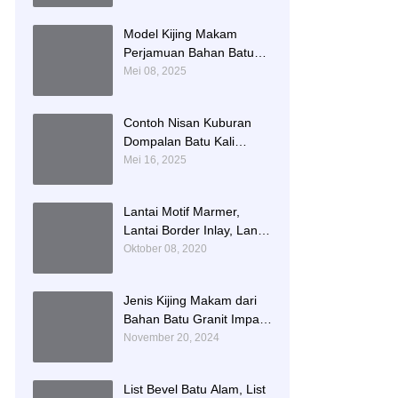
Namboard Granit
Tulungagung
Model Kijing Makam
Perjamuan Bahan Batu
Granit Hitam Mengkilat
Mei 08, 2025
Contoh Nisan Kuburan
Dompalan Batu Kali
Termurah
Mei 16, 2025
Lantai Motif Marmer,
Lantai Border Inlay, Lantai
Rumah Motif Marmer
Oktober 08, 2020
Tulungagung
Jenis Kijing Makam dari
Bahan Batu Granit Impala
Terbaru Brand Bintang
November 20, 2024
Antik Sejahtera
List Bevel Batu Alam, List