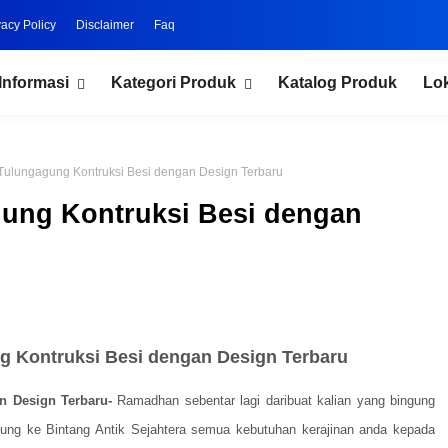
vacy Policy
Disclaimer
Faq
Informasi
Kategori Produk
Katalog Produk
Lo
ulungagung Kontruksi Besi dengan Design Terbaru
ung Kontruksi Besi dengan
 Kontruksi Besi dengan Design Terbaru
n Design Terbaru-
Ramadhan sebentar lagi daribuat kalian yang bingung
sung ke Bintang Antik Sejahtera semua kebutuhan kerajinan anda kepada