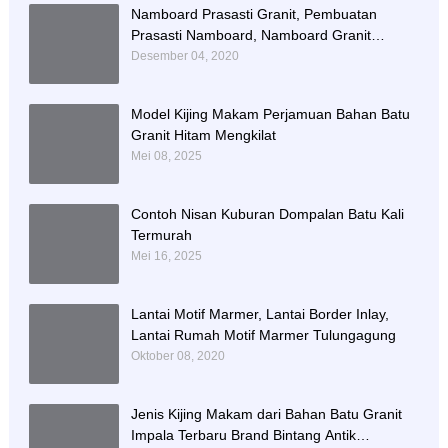
Namboard Prasasti Granit, Pembuatan
Prasasti Namboard, Namboard Granit
Tulungagung
Desember 04, 2020
Model Kijing Makam Perjamuan Bahan Batu
Granit Hitam Mengkilat
Mei 08, 2025
Contoh Nisan Kuburan Dompalan Batu Kali
Termurah
Mei 16, 2025
Lantai Motif Marmer, Lantai Border Inlay,
Lantai Rumah Motif Marmer Tulungagung
Oktober 08, 2020
Jenis Kijing Makam dari Bahan Batu Granit
Impala Terbaru Brand Bintang Antik