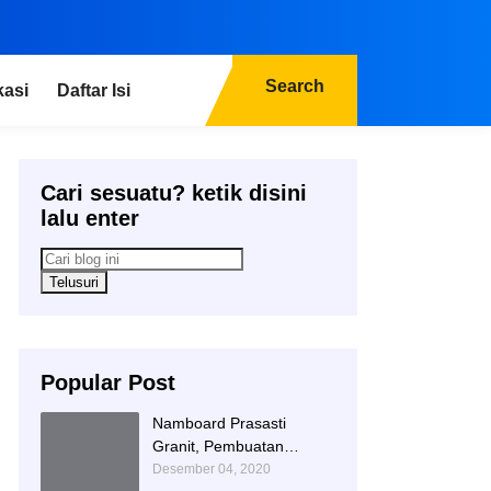
Search
kasi
Daftar Isi
Cari sesuatu? ketik disini
lalu enter
Popular Post
Namboard Prasasti
Granit, Pembuatan
Prasasti Namboard,
Desember 04, 2020