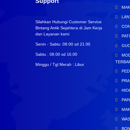
Support
MAK
LAN
Silahkan Hubungi Customer Service
CON
Bintang Antik Sejahtera di Jam Kerja
dan Layanan kami
PAT
Senin - Sabtu :08.00 sd 21.00
GUC
Sabtu : 08.00 sd 16.00
MOD
TERBA
Minggu / Tgl Merah : Libur
PED
PRA
HIO
PAP
MAK
WAS
BON