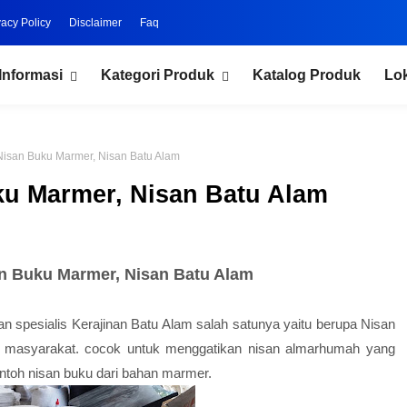
vacy Policy
Disclaimer
Faq
Informasi
Kategori Produk
Katalog Produk
Lo
Nisan Buku Marmer, Nisan Batu Alam
ku Marmer, Nisan Batu Alam
n Buku Marmer, Nisan Batu Alam
n spesialis Kerajinan Batu Alam salah satunya yaitu berupa Nisan
h masyarakat. cocok untuk menggatikan nisan almarhumah yang
ontoh nisan buku dari bahan marmer.