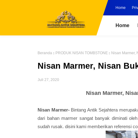
Home
Pri
Home
Beranda
PRODUK NISAN TOMBSTONE
Nisan Marmer, 
Nisan Marmer, Nisan Bu
Juli 27, 2020
Nisan Marmer, Nisa
Nisan Marmer-
Bintang Antik Sejahtera merupaka
dari bahan marmer sangat banyak diminati ole
sudah rusak. disini kami memberikan referensi c