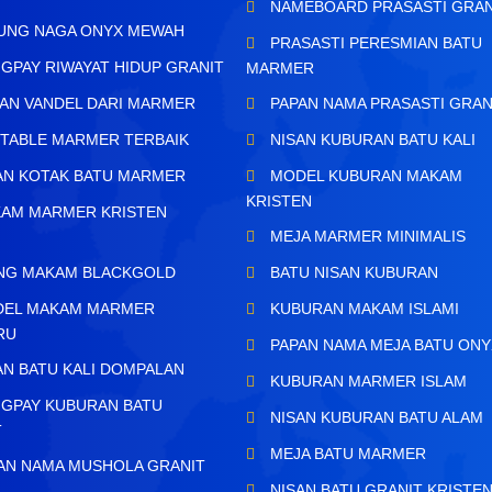
NAMEBOARD PRASASTI GRAN
UNG NAGA ONYX MEWAH
PRASASTI PERESMIAN BATU
GPAY RIWAYAT HIDUP GRANIT
MARMER
AN VANDEL DARI MARMER
PAPAN NAMA PRASASTI GRAN
TABLE MARMER TERBAIK
NISAN KUBURAN BATU KALI
AN KOTAK BATU MARMER
MODEL KUBURAN MAKAM
KRISTEN
AM MARMER KRISTEN
MEJA MARMER MINIMALIS
H
ING MAKAM BLACKGOLD
BATU NISAN KUBURAN
EL MAKAM MARMER
KUBURAN MAKAM ISLAMI
RU
PAPAN NAMA MEJA BATU ONY
AN BATU KALI DOMPALAN
KUBURAN MARMER ISLAM
GPAY KUBURAN BATU
NISAN KUBURAN BATU ALAM
T
MEJA BATU MARMER
AN NAMA MUSHOLA GRANIT
NISAN BATU GRANIT KRISTE