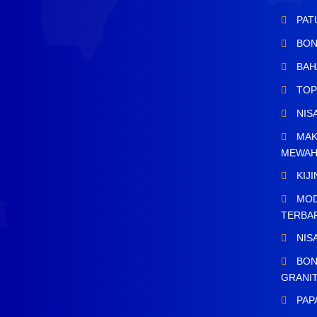
PAT
BON
BAH
TOP
NIS
MAK
MEWA
KIJ
MOD
TERBA
NIS
BON
GRANI
PAP