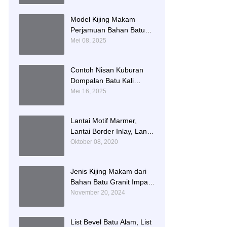
Namboard Granit
Tulungagung
Model Kijing Makam
Perjamuan Bahan Batu
Granit Hitam Mengkilat
Mei 08, 2025
Contoh Nisan Kuburan
Dompalan Batu Kali
Termurah
Mei 16, 2025
Lantai Motif Marmer,
Lantai Border Inlay, Lantai
Rumah Motif Marmer
Oktober 08, 2020
Tulungagung
Jenis Kijing Makam dari
Bahan Batu Granit Impala
Terbaru Brand Bintang
November 20, 2024
Antik Sejahtera
List Bevel Batu Alam, List