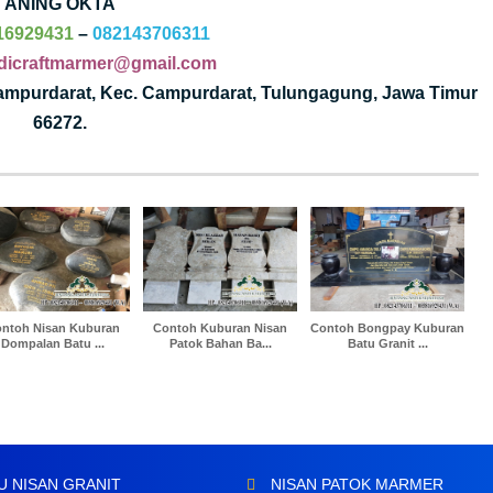
ANING OKTA
16929431
–
082143706311
dicraftmarmer@gmail.com
Campurdarat, Kec. Campurdarat, Tulungagung, Jawa Timur
66272.
ntoh Nisan Kuburan
Contoh Kuburan Nisan
Contoh Bongpay Kuburan
Dompalan Batu ...
Patok Bahan Ba...
Batu Granit ...
U NISAN GRANIT
NISAN PATOK MARMER