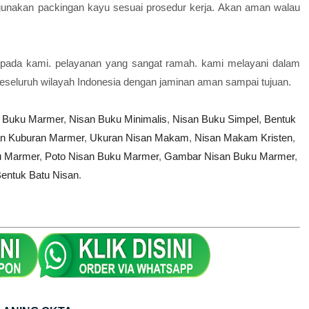
gunakan packingan kayu sesuai prosedur kerja. Akan aman walau
pada kami. pelayanan yang sangat ramah. kami melayani dalam
keseluruh wilayah Indonesia dengan jaminan aman sampai tujuan.
 Buku Marmer
,
Nisan Buku Minimalis
,
Nisan Buku Simpel
,
Bentuk
an Kuburan Marmer
,
Ukuran Nisan Makam
,
Nisan Makam Kristen
,
u Marmer
,
Poto Nisan Buku Marmer
,
Gambar Nisan Buku Marmer
,
entuk Batu Nisan
.