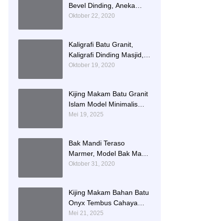
Bevel Dinding, Aneka
Motif List Bevel Batu Alam
Oktober 22, 2020
Kaligrafi Batu Granit,
Kaligrafi Dinding Masjid,
Prasasti Kaligrafi Batu
Oktober 19, 2020
Granit
Kijing Makam Batu Granit
Islam Model Minimalis
Terlaris Brand Bintang
Mei 19, 2025
Antik Sejahtera
Bak Mandi Teraso
Marmer, Model Bak Mandi
Kotak, Bak Mandi Teraso
Oktober 31, 2020
Minimalis Unik
Kijing Makam Bahan Batu
Onyx Tembus Cahaya
Model 2 Tingkat Nisan
Mei 21, 2025