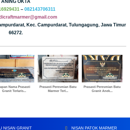
ANING OKTA
16929431
–
082143706311
dicraftmarmer@gmail.com
Campurdarat, Kec. Campurdarat, Tulungagung, Jawa Timur
66272.
apan Nama Prasasti
Prasasti Peresmian Batu
Prasasti Peresmian Batu
Granit Terlaris...
Marmer Terl...
Granit Anek...
U NISAN GRANIT
NISAN PATOK MARMER