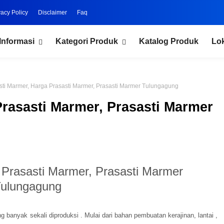
vacy Policy
Disclaimer
Faq
Informasi
Kategori Produk
Katalog Produk
Lo
sti Marmer, Harga Prasasti Marmer, Prasasti Marmer Tulungagung
Prasasti Marmer, Prasasti Marmer
 Prasasti Marmer, Prasasti Marmer
ulungagung
anyak sekali diproduksi . Mulai dari bahan pembuatan kerajinan, lantai ,