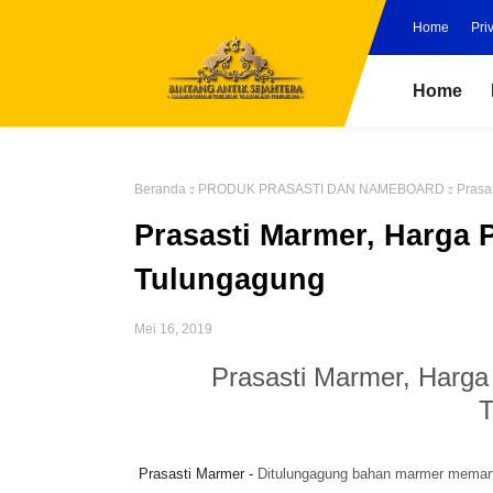
Home
Pri
Home
Beranda
PRODUK PRASASTI DAN NAMEBOARD
Prasa
Prasasti Marmer, Harga 
Tulungagung
Mei 16, 2019
Prasasti Marmer, Harga
T
Prasasti Marmer -
Ditulungagung bahan marmer memang b