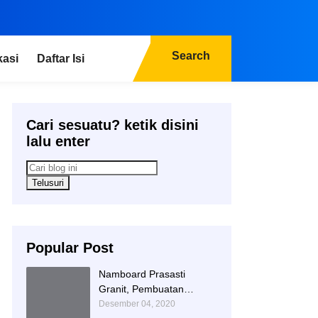
Search
kasi
Daftar Isi
Cari sesuatu? ketik disini
lalu enter
Popular Post
Namboard Prasasti
Granit, Pembuatan
Prasasti Namboard,
Desember 04, 2020