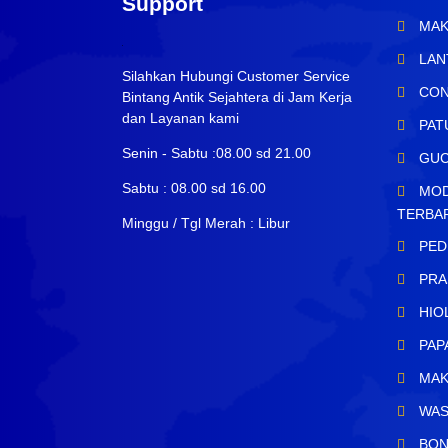
Support
MAK
LAN
Silahkan Hubungi Customer Service
CON
Bintang Antik Sejahtera di Jam Kerja
dan Layanan kami
PAT
Senin - Sabtu :08.00 sd 21.00
GUC
Sabtu : 08.00 sd 16.00
MOD
TERBA
Minggu / Tgl Merah : Libur
PED
PRA
HIO
PAP
MAK
WAS
BON