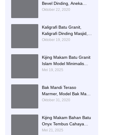
Bevel Dinding, Aneka
Motif List Bevel Batu Alam
Oktober 22, 2020
Kaligrafi Batu Granit,
Kaligrafi Dinding Masjid,
Prasasti Kaligrafi Batu
Oktober 19, 2020
Granit
Kijing Makam Batu Granit
Islam Model Minimalis
Terlaris Brand Bintang
Mei 19, 2025
Antik Sejahtera
Bak Mandi Teraso
Marmer, Model Bak Mandi
Kotak, Bak Mandi Teraso
Oktober 31, 2020
Minimalis Unik
Kijing Makam Bahan Batu
Onyx Tembus Cahaya
Model 2 Tingkat Nisan
Mei 21, 2025