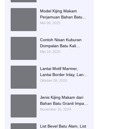
Namboard Granit
Tulungagung
Model Kijing Makam
Perjamuan Bahan Batu
Granit Hitam Mengkilat
Mei 08, 2025
Contoh Nisan Kuburan
Dompalan Batu Kali
Termurah
Mei 16, 2025
Lantai Motif Marmer,
Lantai Border Inlay, Lantai
Rumah Motif Marmer
Oktober 08, 2020
Tulungagung
Jenis Kijing Makam dari
Bahan Batu Granit Impala
Terbaru Brand Bintang
November 20, 2024
Antik Sejahtera
List Bevel Batu Alam, List