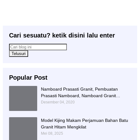
Cari sesuatu? ketik disini lalu enter
Popular Post
Namboard Prasasti Granit, Pembuatan
Prasasti Namboard, Namboard Granit
Tulungagung
Desember 04, 2020
Model Kijing Makam Perjamuan Bahan Batu
Granit Hitam Mengkilat
Mei 08, 2025