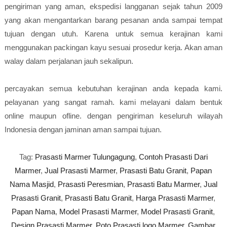
pengiriman yang aman, ekspedisi langganan sejak tahun 2009
yang akan mengantarkan barang pesanan anda sampai tempat
tujuan dengan utuh. Karena untuk semua kerajinan kami
menggunakan packingan kayu sesuai prosedur kerja. Akan aman
walay dalam perjalanan jauh sekalipun.
percayakan semua kebutuhan kerajinan anda kepada kami.
pelayanan yang sangat ramah. kami melayani dalam bentuk
online maupun ofline. dengan pengiriman keseluruh wilayah
Indonesia dengan jaminan aman sampai tujuan.
Tag:
Prasasti Marmer Tulungagung
,
Contoh Prasasti Dari
Marmer
,
Jual Prasasti Marmer
,
Prasasti Batu Granit
,
Papan
Nama Masjid
,
Prasasti Peresmian
,
Prasasti Batu Marmer
,
Jual
Prasasti Granit
,
Prasasti Batu Granit
,
Harga Prasasti Marmer
,
Papan Nama
,
Model Prasasti Marmer
,
Model Prasasti Granit
,
Design Prasasti Marmer
,
Poto Prasasti logo Marmer
,
Gambar