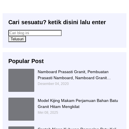
Cari sesuatu? ketik disini lalu enter
Popular Post
Namboard Prasasti Granit, Pembuatan
Prasasti Namboard, Namboard Granit
Tulungagung
Desember 04, 2020
Model Kijing Makam Perjamuan Bahan Batu
Granit Hitam Mengkilat
Mei 08, 2025