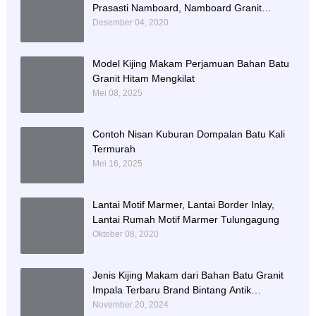
Prasasti Namboard, Namboard Granit
Tulungagung
Desember 04, 2020
Model Kijing Makam Perjamuan Bahan Batu
Granit Hitam Mengkilat
Mei 08, 2025
Contoh Nisan Kuburan Dompalan Batu Kali
Termurah
Mei 16, 2025
Lantai Motif Marmer, Lantai Border Inlay,
Lantai Rumah Motif Marmer Tulungagung
Oktober 08, 2020
Jenis Kijing Makam dari Bahan Batu Granit
Impala Terbaru Brand Bintang Antik
Sejahtera
November 20, 2024