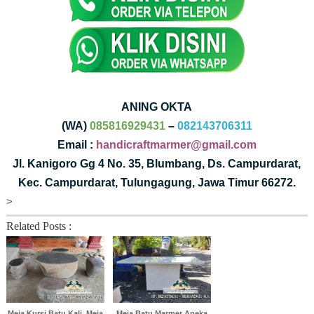
ANING OKTA
(WA)
085816929431
–
082143706311
Email :
handicraftmarmer@gmail.com
Jl. Kanigoro Gg 4 No. 35, Blumbang, Ds. Campurdarat,
Kec. Campurdarat, Tulungagung, Jawa Timur 66272.
>
Related Posts :
Meja Kursi Batu Kali, Meja
Meja Batu Marmer Aneka