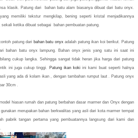
sa klasik. Patung dari bahan batu alam biasanya dibuat dari batu onyx.
ang memiliki tekstur mengkilap, bening seperti kristal menjadikannya
t sekali ketika dibuat sebagai bahan pembuatan patung.
contoh patung dari
bahan batu onyx
adalah patung ikan koi berikut. Patung
dari bahan batu onyx lampung. Bahan onyx jenis yang satu ini saat ini
ilang cukup langka. Sehingga sangat tidak heran jika harga dari patung
ntik ini juga cukup tinggi.
Patung ikan koki
ini kami buat seperti halnya
asli yang ada di kolam ikan , dengan tambahan rumput laut . Patung onyx
bar 30cm .
i model hiasan rumah dan patung berbahan dasar marmer dan Onyx dengan
i gunakan merupakan bahan berkwalitas yang asli dari kota marmer tempat
lah pabrik tangan pertama yang pembuatannya langsung dari kami dan
i.