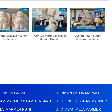
tung Malaikat Marmer
Contoh Patung Malaikat
Design Patung Onix
Terlaris Bra...
Marmer Brand...
Terbaru Kwalitas...
U NISAN GRANIT
NISAN PATOK MARMER
AM MARMER ISLAM TERBARU
KIJING KUBURAN MARMER
TAI MARMER PUTIH
ATASAN MEJA MARMER