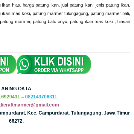
ikan hias, harga patung ikan, jual patung ikan,
jenis
patung ikan,
yu ikan mas koki, patung marmer tulungagung,
patung marmer bali,
l patung marmer,
patung batu onyx, patung ikan mas koki , hiasan
ANING OKTA
16929431
–
082143706311
dicraftmarmer@gmail.com
Campurdarat, Kec. Campurdarat, Tulungagung, Jawa Timur
66272.