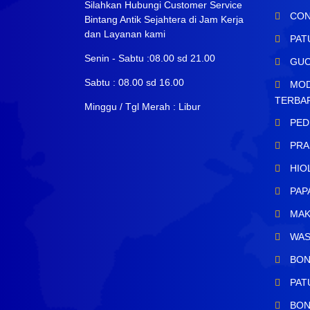
Silahkan Hubungi Customer Service
CON
Bintang Antik Sejahtera di Jam Kerja
dan Layanan kami
PAT
Senin - Sabtu :08.00 sd 21.00
GUC
Sabtu : 08.00 sd 16.00
MOD
TERBA
Minggu / Tgl Merah : Libur
PED
PRA
HIO
PAP
MAK
WAS
BON
PAT
BON