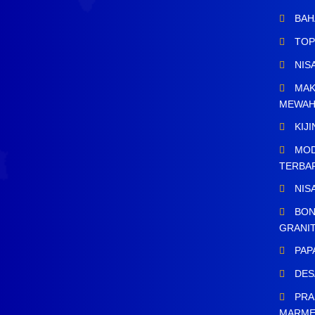
BAH
TOP
NIS
MAK
MEWA
KIJ
MOD
TERBA
NIS
BON
GRANI
PAP
DES
PRA
MARM