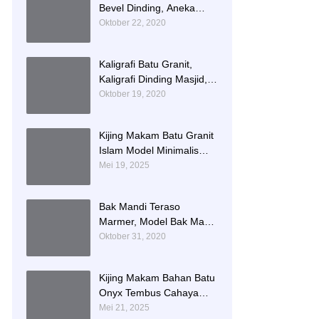
Bevel Dinding, Aneka
Motif List Bevel Batu Alam
Oktober 22, 2020
Kaligrafi Batu Granit,
Kaligrafi Dinding Masjid,
Prasasti Kaligrafi Batu
Oktober 19, 2020
Granit
Kijing Makam Batu Granit
Islam Model Minimalis
Terlaris Brand Bintang
Mei 19, 2025
Antik Sejahtera
Bak Mandi Teraso
Marmer, Model Bak Mandi
Kotak, Bak Mandi Teraso
Oktober 31, 2020
Minimalis Unik
Kijing Makam Bahan Batu
Onyx Tembus Cahaya
Model 2 Tingkat Nisan
Mei 21, 2025