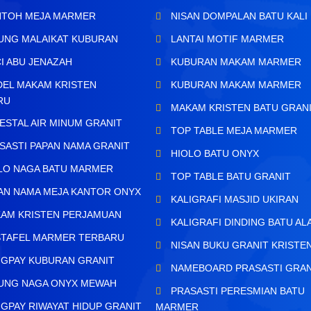
TOH MEJA MARMER
NISAN DOMPALAN BATU KALI
UNG MALAIKAT KUBURAN
LANTAI MOTIF MARMER
I ABU JENAZAH
KUBURAN MAKAM MARMER
EL MAKAM KRISTEN
KUBURAN MAKAM MARMER
RU
MAKAM KRISTEN BATU GRAN
ESTAL AIR MINUM GRANIT
TOP TABLE MEJA MARMER
SASTI PAPAN NAMA GRANIT
HIOLO BATU ONYX
LO NAGA BATU MARMER
TOP TABLE BATU GRANIT
AN NAMA MEJA KANTOR ONYX
KALIGRAFI MASJID UKIRAN
AM KRISTEN PERJAMUAN
KALIGRAFI DINDING BATU AL
TAFEL MARMER TERBARU
NISAN BUKU GRANIT KRISTE
GPAY KUBURAN GRANIT
NAMEBOARD PRASASTI GRAN
UNG NAGA ONYX MEWAH
PRASASTI PERESMIAN BATU
GPAY RIWAYAT HIDUP GRANIT
MARMER