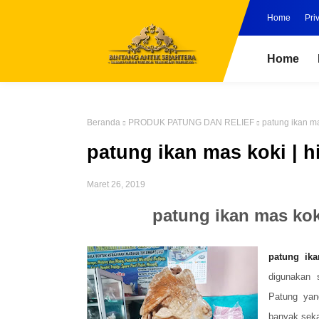
Home
Pri
Home
Beranda
PRODUK PATUNG DAN RELIEF
patung ikan ma
patung ikan mas koki | 
Maret 26, 2019
patung ikan mas kok
patung ik
digunakan 
Patung yan
banyak seka