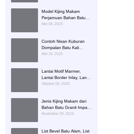
Namboard Granit
Tulungagung
Model Kijing Makam
Perjamuan Bahan Batu
Granit Hitam Mengkilat
Mei 08, 2025
Contoh Nisan Kuburan
Dompalan Batu Kali
Termurah
Mei 16, 2025
Lantai Motif Marmer,
Lantai Border Inlay, Lantai
Rumah Motif Marmer
Oktober 08, 2020
Tulungagung
Jenis Kijing Makam dari
Bahan Batu Granit Impala
Terbaru Brand Bintang
November 20, 2024
Antik Sejahtera
List Bevel Batu Alam, List