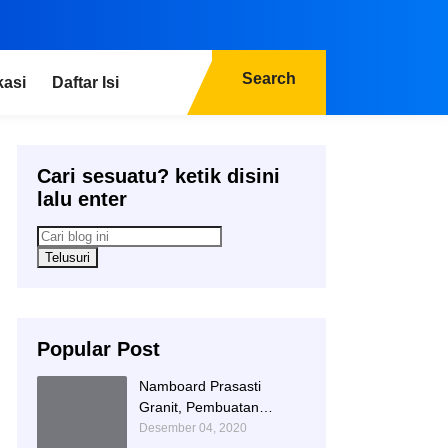
Search
kasi
Daftar Isi
Cari sesuatu? ketik disini
lalu enter
Popular Post
Namboard Prasasti
Granit, Pembuatan
Prasasti Namboard,
Desember 04, 2020