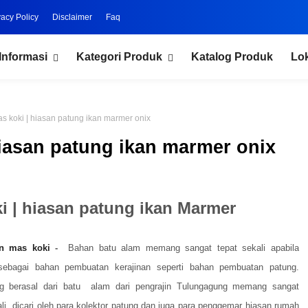
vacy Policy
Disclaimer
Faq
Informasi
Kategori Produk
Katalog Produk
Lo
s koki | hiasan patung ikan marmer onix
hiasan patung ikan marmer onix
i | hiasan patung ikan Marmer
an mas koki
-
Bahan batu alam memang sangat tepat sekali apabila
sebagai bahan pembuatan kerajinan seperti bahan pembuatan patung.
g berasal dari batu alam dari pengrajin Tulungagung memang sangat
li dicari oleh para kolektor patung dan juga para penggemar hiasan rumah