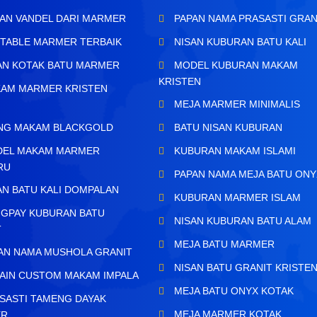
AN VANDEL DARI MARMER
PAPAN NAMA PRASASTI GRAN
TABLE MARMER TERBAIK
NISAN KUBURAN BATU KALI
AN KOTAK BATU MARMER
MODEL KUBURAN MAKAM
KRISTEN
AM MARMER KRISTEN
MEJA MARMER MINIMALIS
H
ING MAKAM BLACKGOLD
BATU NISAN KUBURAN
EL MAKAM MARMER
KUBURAN MAKAM ISLAMI
RU
PAPAN NAMA MEJA BATU ONY
AN BATU KALI DOMPALAN
KUBURAN MARMER ISLAM
GPAY KUBURAN BATU
NISAN KUBURAN BATU ALAM
T
MEJA BATU MARMER
AN NAMA MUSHOLA GRANIT
NISAN BATU GRANIT KRISTE
AIN CUSTOM MAKAM IMPALA
MEJA BATU ONYX KOTAK
SASTI TAMENG DAYAK
MEJA MARMER KOTAK
ER