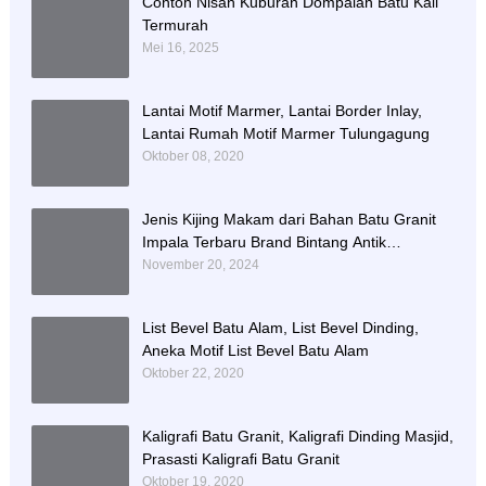
Contoh Nisan Kuburan Dompalan Batu Kali
Termurah
Mei 16, 2025
Lantai Motif Marmer, Lantai Border Inlay,
Lantai Rumah Motif Marmer Tulungagung
Oktober 08, 2020
Jenis Kijing Makam dari Bahan Batu Granit
Impala Terbaru Brand Bintang Antik
Sejahtera
November 20, 2024
List Bevel Batu Alam, List Bevel Dinding,
Aneka Motif List Bevel Batu Alam
Oktober 22, 2020
Kaligrafi Batu Granit, Kaligrafi Dinding Masjid,
Prasasti Kaligrafi Batu Granit
Oktober 19, 2020