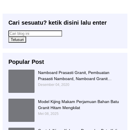
Cari sesuatu? ketik disini lalu enter
Popular Post
Namboard Prasasti Granit, Pembuatan
Prasasti Namboard, Namboard Granit
Tulungagung
Desember 04, 2020
Model Kijing Makam Perjamuan Bahan Batu
Granit Hitam Mengkilat
Mei 08, 2025