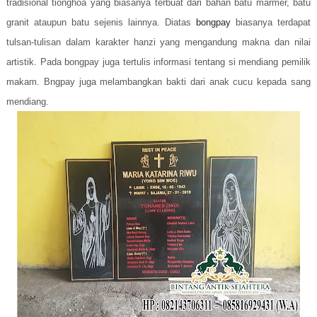
tradisional tionghoa yang biasanya terbuat dari bahan batu marmer, batu
granit ataupun batu sejenis lainnya. Diatas
bongpay
biasanya terdapat
tulsan-tulisan dalam karakter hanzi yang mengandung makna dan nilai
artistik. Pada bongpay juga tertulis informasi tentang si mendiang pemilik
makam. Bngpay juga melambangkan bakti dari anak cucu kepada sang
mendiang.