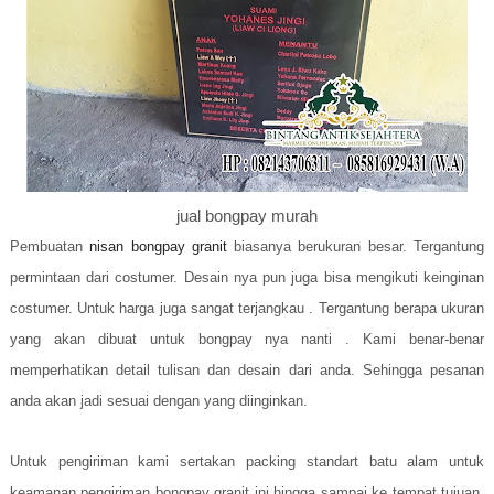
jual bongpay murah
Pembuatan
nisan bongpay granit
biasanya berukuran besar. Tergantung
permintaan dari costumer. Desain nya pun juga bisa mengikuti keinginan
costumer. Untuk harga juga sangat terjangkau . Tergantung berapa ukuran
yang akan dibuat untuk bongpay nya nanti . Kami benar-benar
memperhatikan detail tulisan dan desain dari anda. Sehingga pesanan
anda akan jadi sesuai dengan yang diinginkan.
Untuk pengiriman kami sertakan packing standart batu alam untuk
keamanan pengiriman bongpay granit ini hingga sampai ke tempat tujuan.