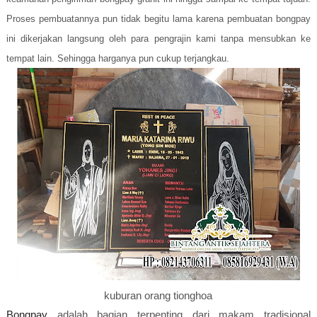
Proses pembuatannya pun tidak begitu lama karena pembuatan bongpay
ini dikerjakan langsung oleh para pengrajin kami tanpa mensubkan ke
tempat lain. Sehingga harganya pun cukup terjangkau.
kuburan orang tionghoa
Bongpay
adalah bagian terpenting dari makam tradisional