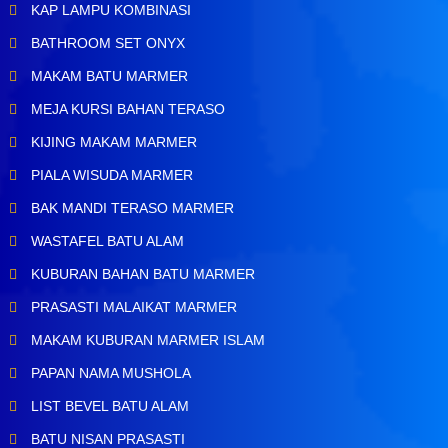
KAP LAMPU KOMBINASI
BATHROOM SET ONYX
MAKAM BATU MARMER
MEJA KURSI BAHAN TERASO
KIJING MAKAM MARMER
PIALA WISUDA MARMER
BAK MANDI TERASO MARMER
WASTAFEL BATU ALAM
KUBURAN BAHAN BATU MARMER
PRASASTI MALAIKAT MARMER
MAKAM KUBURAN MARMER ISLAM
PAPAN NAMA MUSHOLA
LIST BEVEL BATU ALAM
BATU NISAN PRASASTI