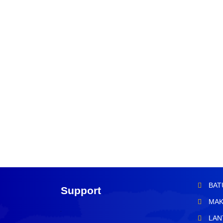
BAT
Support
MAK
LAN