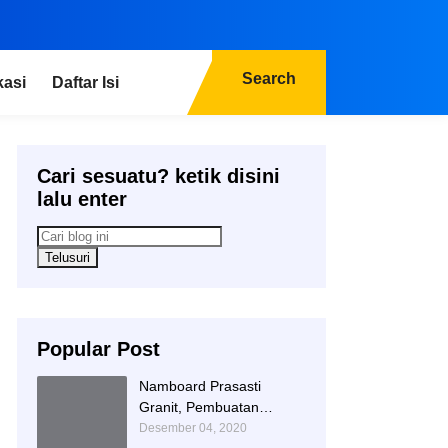
Search
kasi
Daftar Isi
Cari sesuatu? ketik disini
lalu enter
Popular Post
Namboard Prasasti
Granit, Pembuatan
Prasasti Namboard,
Desember 04, 2020