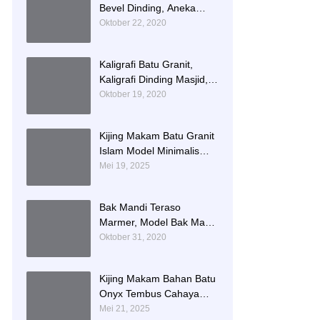
Bevel Dinding, Aneka
Motif List Bevel Batu Alam
Oktober 22, 2020
Kaligrafi Batu Granit,
Kaligrafi Dinding Masjid,
Prasasti Kaligrafi Batu
Oktober 19, 2020
Granit
Kijing Makam Batu Granit
Islam Model Minimalis
Terlaris Brand Bintang
Mei 19, 2025
Antik Sejahtera
Bak Mandi Teraso
Marmer, Model Bak Mandi
Kotak, Bak Mandi Teraso
Oktober 31, 2020
Minimalis Unik
Kijing Makam Bahan Batu
Onyx Tembus Cahaya
Model 2 Tingkat Nisan
Mei 21, 2025