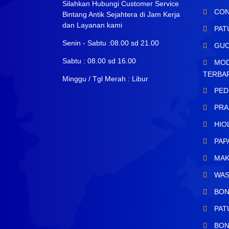
Silahkan Hubungi Customer Service
CON
Bintang Antik Sejahtera di Jam Kerja
dan Layanan kami
PAT
Senin - Sabtu :08.00 sd 21.00
GUC
Sabtu : 08.00 sd 16.00
MOD
TERBA
Minggu / Tgl Merah : Libur
PED
PRA
HIO
PAP
MAK
WAS
BON
PAT
BON