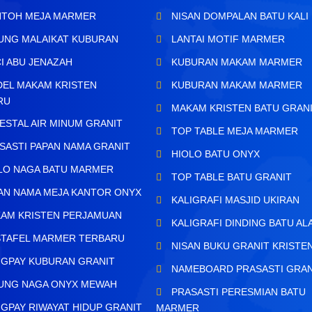
TOH MEJA MARMER
NISAN DOMPALAN BATU KALI
UNG MALAIKAT KUBURAN
LANTAI MOTIF MARMER
I ABU JENAZAH
KUBURAN MAKAM MARMER
EL MAKAM KRISTEN
KUBURAN MAKAM MARMER
RU
MAKAM KRISTEN BATU GRAN
ESTAL AIR MINUM GRANIT
TOP TABLE MEJA MARMER
SASTI PAPAN NAMA GRANIT
HIOLO BATU ONYX
LO NAGA BATU MARMER
TOP TABLE BATU GRANIT
AN NAMA MEJA KANTOR ONYX
KALIGRAFI MASJID UKIRAN
AM KRISTEN PERJAMUAN
KALIGRAFI DINDING BATU AL
TAFEL MARMER TERBARU
NISAN BUKU GRANIT KRISTE
GPAY KUBURAN GRANIT
NAMEBOARD PRASASTI GRAN
UNG NAGA ONYX MEWAH
PRASASTI PERESMIAN BATU
GPAY RIWAYAT HIDUP GRANIT
MARMER