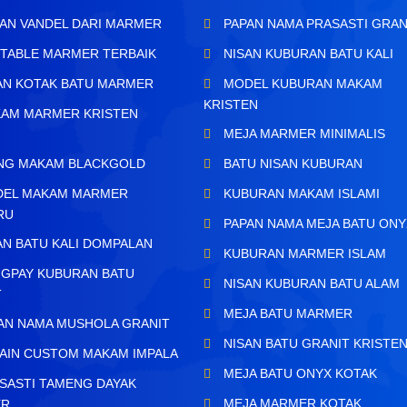
AN VANDEL DARI MARMER
PAPAN NAMA PRASASTI GRAN
TABLE MARMER TERBAIK
NISAN KUBURAN BATU KALI
AN KOTAK BATU MARMER
MODEL KUBURAN MAKAM
KRISTEN
AM MARMER KRISTEN
MEJA MARMER MINIMALIS
H
ING MAKAM BLACKGOLD
BATU NISAN KUBURAN
EL MAKAM MARMER
KUBURAN MAKAM ISLAMI
RU
PAPAN NAMA MEJA BATU ONY
AN BATU KALI DOMPALAN
KUBURAN MARMER ISLAM
GPAY KUBURAN BATU
NISAN KUBURAN BATU ALAM
T
MEJA BATU MARMER
AN NAMA MUSHOLA GRANIT
NISAN BATU GRANIT KRISTE
AIN CUSTOM MAKAM IMPALA
MEJA BATU ONYX KOTAK
SASTI TAMENG DAYAK
MEJA MARMER KOTAK
ER