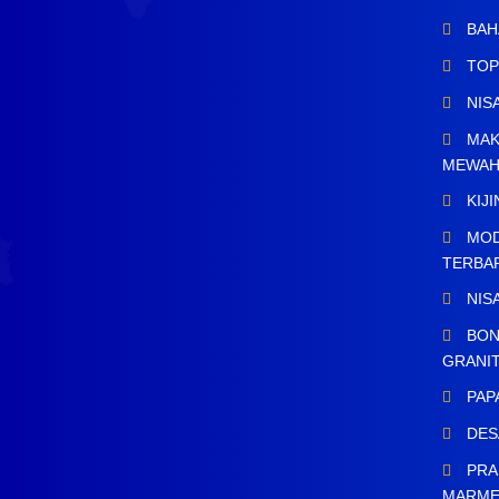
BAH
TOP
NIS
MAK
MEWA
KIJ
MOD
TERBA
NIS
BON
GRANI
PAP
DES
PRA
MARM