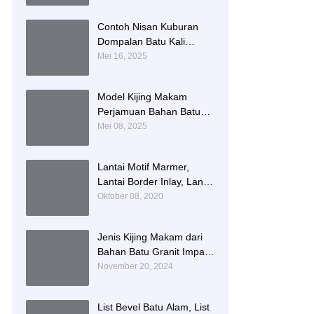
Namboard Granit
Tulungagung
Contoh Nisan Kuburan
Dompalan Batu Kali
Termurah
Mei 16, 2025
Model Kijing Makam
Perjamuan Bahan Batu
Granit Hitam Mengkilat
Mei 08, 2025
Lantai Motif Marmer,
Lantai Border Inlay, Lantai
Rumah Motif Marmer
Oktober 08, 2020
Tulungagung
Jenis Kijing Makam dari
Bahan Batu Granit Impala
Terbaru Brand Bintang
November 20, 2024
Antik Sejahtera
List Bevel Batu Alam, List