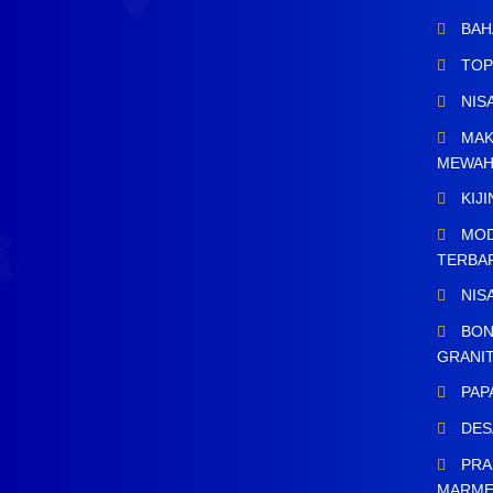
BAH
TOP
NIS
MAK
MEWA
KIJ
MOD
TERBA
NIS
BON
GRANI
PAP
DES
PRA
MARM