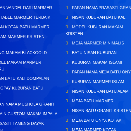
AN VANDEL DARI MARMER
PAPAN NAMA PRASASTI GRAN
TABLE MARMER TERBAIK
NISAN KUBURAN BATU KALI
AN KOTAK BATU MARMER
MODEL KUBURAN MAKAM
KRISTEN
AM MARMER KRISTEN
MEJA MARMER MINIMALIS
H
ING MAKAM BLACKGOLD
BATU NISAN KUBURAN
EL MAKAM MARMER
KUBURAN MAKAM ISLAMI
RU
PAPAN NAMA MEJA BATU ONY
AN BATU KALI DOMPALAN
KUBURAN MARMER ISLAM
GPAY KUBURAN BATU
NISAN KUBURAN BATU ALAM
T
MEJA BATU MARMER
AN NAMA MUSHOLA GRANIT
NISAN BATU GRANIT KRISTE
AIN CUSTOM MAKAM IMPALA
MEJA BATU ONYX KOTAK
SASTI TAMENG DAYAK
MEJA MARMER KOTAK
ER