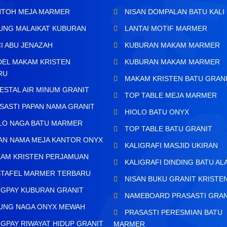
TOH MEJA MARMER
NISAN DOMPALAN BATU KALI
UNG MALAIKAT KUBURAN
LANTAI MOTIF MARMER
I ABU JENAZAH
KUBURAN MAKAM MARMER
EL MAKAM KRISTEN
KUBURAN MAKAM MARMER
RU
MAKAM KRISTEN BATU GRAN
ESTAL AIR MINUM GRANIT
TOP TABLE MEJA MARMER
SASTI PAPAN NAMA GRANIT
HIOLO BATU ONYX
LO NAGA BATU MARMER
TOP TABLE BATU GRANIT
AN NAMA MEJA KANTOR ONYX
KALIGRAFI MASJID UKIRAN
AM KRISTEN PERJAMUAN
KALIGRAFI DINDING BATU AL
TAFEL MARMER TERBARU
NISAN BUKU GRANIT KRISTE
GPAY KUBURAN GRANIT
NAMEBOARD PRASASTI GRAN
UNG NAGA ONYX MEWAH
PRASASTI PERESMIAN BATU
GPAY RIWAYAT HIDUP GRANIT
MARMER