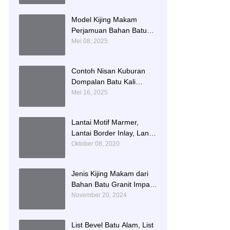
Namboard Granit
Tulungagung
Model Kijing Makam
Perjamuan Bahan Batu
Granit Hitam Mengkilat
Mei 08, 2025
Contoh Nisan Kuburan
Dompalan Batu Kali
Termurah
Mei 16, 2025
Lantai Motif Marmer,
Lantai Border Inlay, Lantai
Rumah Motif Marmer
Oktober 08, 2020
Tulungagung
Jenis Kijing Makam dari
Bahan Batu Granit Impala
Terbaru Brand Bintang
November 20, 2024
Antik Sejahtera
List Bevel Batu Alam, List