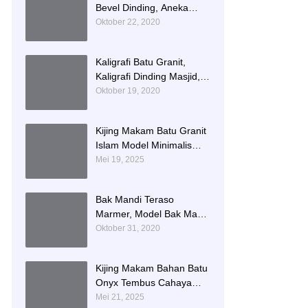
Bevel Dinding, Aneka
Motif List Bevel Batu Alam
Oktober 22, 2020
Kaligrafi Batu Granit,
Kaligrafi Dinding Masjid,
Prasasti Kaligrafi Batu
Oktober 19, 2020
Granit
Kijing Makam Batu Granit
Islam Model Minimalis
Terlaris Brand Bintang
Mei 19, 2025
Antik Sejahtera
Bak Mandi Teraso
Marmer, Model Bak Mandi
Kotak, Bak Mandi Teraso
Oktober 31, 2020
Minimalis Unik
Kijing Makam Bahan Batu
Onyx Tembus Cahaya
Model 2 Tingkat Nisan
Mei 21, 2025