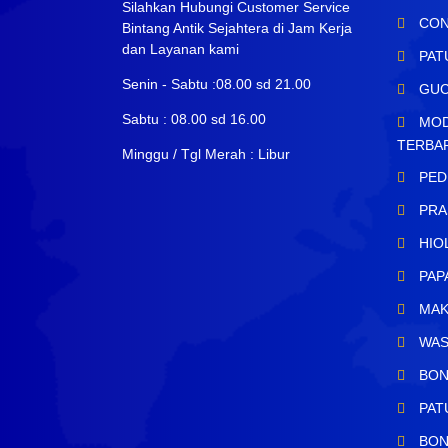
Silahkan Hubungi Customer Service
CON
Bintang Antik Sejahtera di Jam Kerja
dan Layanan kami
PAT
Senin - Sabtu :08.00 sd 21.00
GUC
Sabtu : 08.00 sd 16.00
MOD
TERBA
Minggu / Tgl Merah : Libur
PED
PRA
HIO
PAP
MAK
WAS
BON
PAT
BON