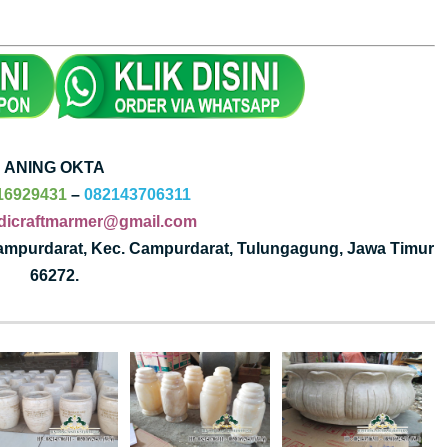
ANING OKTA
16929431
–
082143706311
dicraftmarmer@gmail.com
Campurdarat, Kec. Campurdarat, Tulungagung, Jawa Timur
66272.