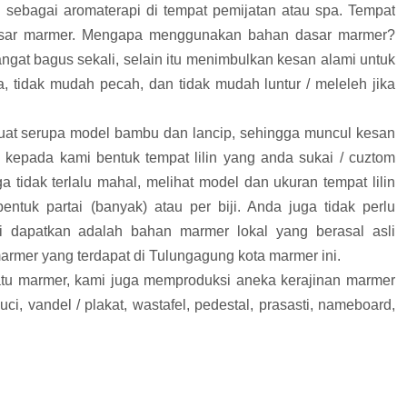
n sebagai aromaterapi di tempat pemijatan atau spa. Tempat
n dasar marmer. Mengapa menggunakan bahan dasar marmer?
gat bagus sekali, selain itu menimbulkan kesan alami untuk
 tidak mudah pecah, dan tidak mudah luntur / meleleh jika
 buat serupa model bambu dan lancip, sehingga muncul kesan
 kepada kami bentuk tempat lilin yang anda sukai / cuztom
 tidak terlalu mahal, melihat model dan ukuran tempat lilin
ntuk partai (banyak) atau per biji. Anda juga tidak perlu
 dapatkan adalah bahan marmer lokal yang berasal asli
mer yang terdapat di Tulungagung kota marmer ini.
batu marmer, kami juga memproduksi aneka kerajinan marmer
ci, vandel / plakat, wastafel, pedestal, prasasti, nameboard,