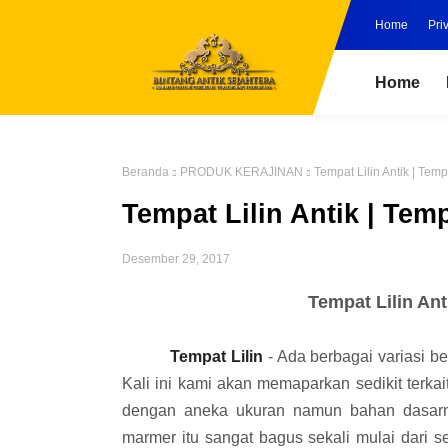
Home
Pri
Home
Beranda
PRODUK KERAJINAN
Tempat Lilin Antik | Tem
Tempat Lilin Antik | Tem
Desember 29, 2017
Tempat Lilin Ant
Tempat Lilin
- Ada berbagai variasi be
Kali ini kami akan memaparkan sedikit terkait 
dengan aneka ukuran namun bahan dasarny
marmer itu sangat bagus sekali mulai dari s